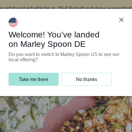
76 € Rabatt auf deine ersten fün
le jetzt und erhalte bis zu
iert’s
Kundenservice
Welcome! You’ve landed
on Marley Spoon DE
Do you want to switch to Marley Spoon US to see our
local offering?
Take me there
No thanks