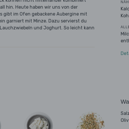
k können nicht miteinander kombiniert
NÄH
ll hin. Heute haben wir uns von der
Kal
 Es gibt im Ofen gebackene Aubergine mit
Koh
in garniert mit Minze. Dazu servierst du
ALL
 Lauchzwiebeln und Joghurt. So leicht kann
Mil
ent
Det
Wa
Sal
Oli