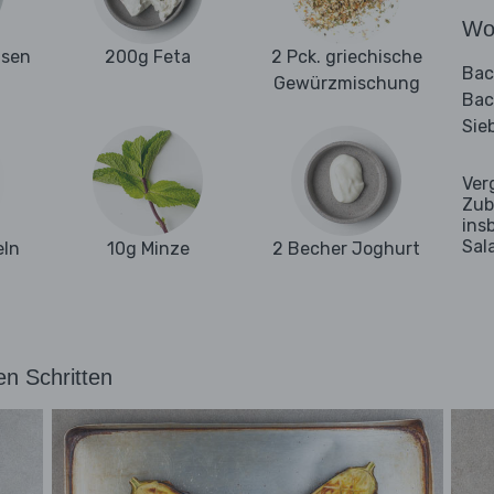
Wo
nsen
200g Feta
2 Pck. griechische
Bac
Gewürzmischung
Bac
Sie
Ver
Zub
ins
Sal
eln
10g Minze
2 Becher Joghurt
en Schritten