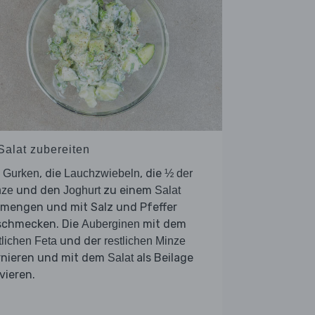
Salat zubereiten
e
, die
, die
Gurken
Lauchzwiebeln
½ der
und den
zu einem
nze
Joghurt
Salat
rmengen und mit Salz und Pfeffer
schmecken. Die
mit dem
Auberginen
und der
tlichen Feta
restlichen Minze
rnieren und mit dem
als Beilage
Salat
vieren.