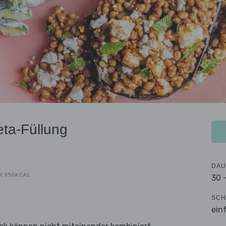
eta-Füllung
DAU
R 650KCAL
30 
SCH
ein