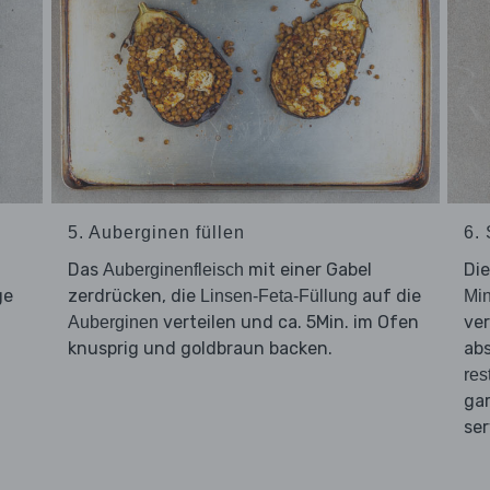
5. Auberginen füllen
6. 
Das
mit einer Gabel
Di
Auberginenfleisch
ge
zerdrücken, die
auf die
Linsen-Feta-Füllung
Mi
verteilen und ca. 5Min. im Ofen
ve
Auberginen
knusprig und goldbraun backen.
ab
res
ga
ser