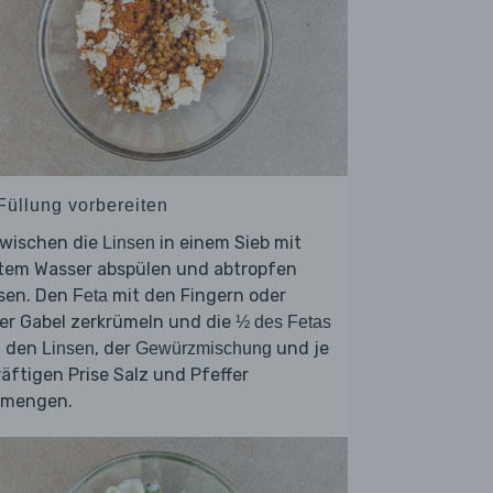
 Füllung vorbereiten
zwischen die
in einem Sieb mit
Linsen
ltem Wasser abspülen und abtropfen
ssen. Den
mit den Fingern oder
Feta
er Gabel zerkrümeln und die
½ des Fetas
t den
, der
und je
Linsen
Gewürzmischung
räftigen Prise Salz und Pfeffer
rmengen.