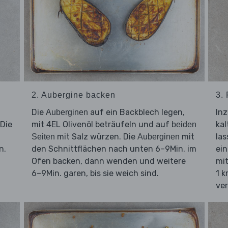
2. Aubergine backen
3.
Die
auf ein Backblech legen,
In
Auberginen
 Die
mit 4EL Olivenöl beträufeln und auf
ka
beiden
mit Salz würzen. Die
mit
la
Seiten
Auberginen
n.
den Schnittflächen nach unten 6–9Min. im
ein
Ofen backen, dann wenden und weitere
mi
6–9Min. garen, bis sie weich sind.
1 k
ve