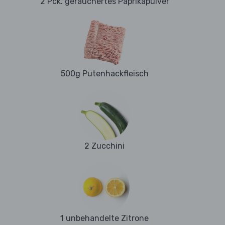
2 Pck. geräuchertes Paprikapulver
500g Putenhackfleisch
2 Zucchini
1 unbehandelte Zitrone