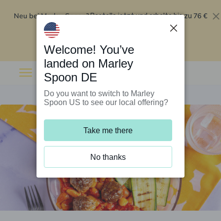
Neu bei Marley Spoon?
76 €
Bestelle jetzt und erhalte bis zu
Rabatt auf deine ersten fünf Boxen
.
Angebot einlösen
Welcome! You’ve
landed on Marley
Spoon DE
Do you want to switch to Marley
Spoon US to see our local offering?
Take me there
No thanks