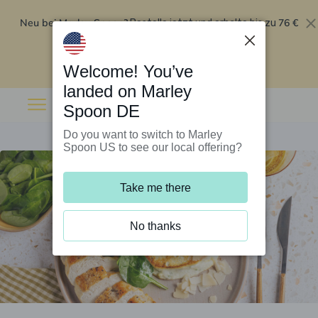
Neu bei Marley Spoon?
76 €
Bestelle jetzt und erhalte bis zu
Rabatt auf deine ersten fünf Boxen
.
Angebot einlösen
Welcome! You’ve
landed on Marley
Spoon DE
Do you want to switch to Marley
Spoon US to see our local offering?
Take me there
No thanks