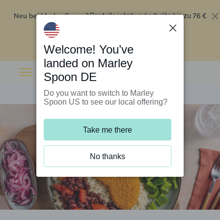
Neu bei Marley Spoon?
76 €
Bestelle jetzt und erhalte bis zu
Rabatt auf deine ersten fünf Boxen
.
Angebot einlösen
Welcome! You’ve
landed on Marley
Spoon DE
Do you want to switch to Marley
Spoon US to see our local offering?
Take me there
No thanks