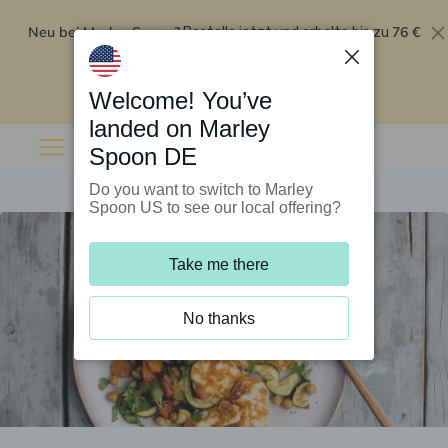
Neu bei Marley Spoon?
76 €
Bestelle jetzt und erhalte bis zu
Rabatt auf deine ersten fünf Boxen
.
Angebot einlösen
Welcome! You’ve
landed on Marley
Spoon DE
Do you want to switch to Marley
Spoon US to see our local offering?
Take me there
No thanks