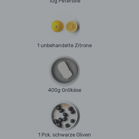
10g Petersilie
1 unbehandelte Zitrone
400g Grillkäse
1 Pck. schwarze Oliven