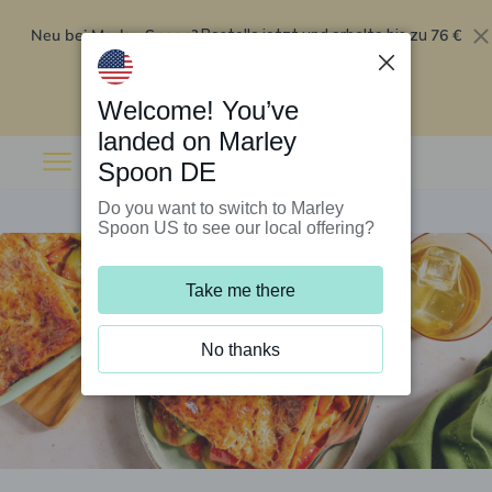
Neu bei Marley Spoon?
76 €
Bestelle jetzt und erhalte bis zu
Rabatt auf deine ersten fünf Boxen
.
Angebot einlösen
Welcome! You’ve
landed on Marley
Spoon DE
Do you want to switch to Marley
Spoon US to see our local offering?
Take me there
No thanks