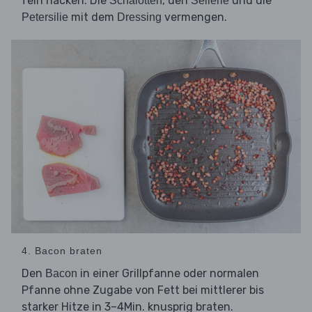
fein hacken. Die
, den
und die
Schalotten
Sellerie
mit dem
vermengen.
Petersilie
Dressing
4. Bacon braten
Den
in einer Grillpfanne oder normalen
Bacon
Pfanne ohne Zugabe von Fett bei mittlerer bis
starker Hitze in 3–4Min. knusprig braten.