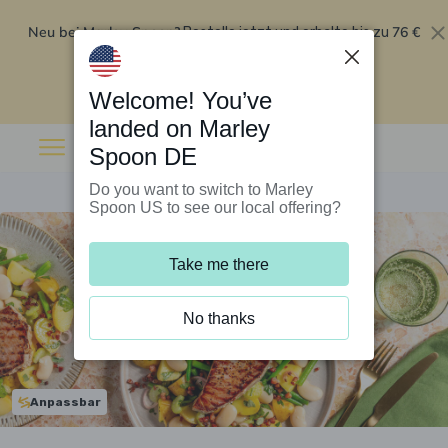
Neu bei Marley Spoon?
76 €
Bestelle jetzt und erhalte bis zu
Rabatt auf deine ersten fünf Boxen
.
Angebot einlösen
Welcome! You’ve
landed on Marley
Spoon DE
Do you want to switch to Marley
Spoon US to see our local offering?
Take me there
No thanks
Anpassbar