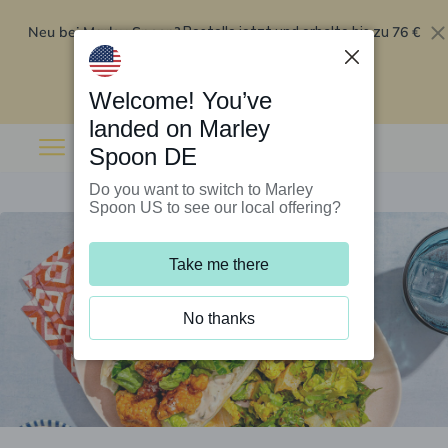
Neu bei Marley Spoon?
76 €
Bestelle jetzt und erhalte bis zu
Rabatt auf deine ersten fünf Boxen
.
Angebot einlösen
Welcome! You’ve
landed on Marley
Spoon DE
Do you want to switch to Marley
Spoon US to see our local offering?
Take me there
No thanks