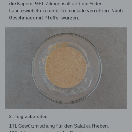
die
,
und die
Kapern
½EL Zitronensaft
½ der
zu einer
verrühren. Nach
Lauchzwiebeln
Remoulade
Geschmack mit Pfeffer würzen.
2. Teig zubereiten
für den
aufheben.
1TL Gewürzmischung
Salat