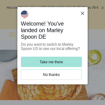
Neu bei Marley Spoon?
76 €
Bestelle jetzt und erhalte bis zu
Rabatt auf deine ersten fünf Boxen
.
Angebot einlösen
Welcome! You’ve
landed on Marley
Spoon DE
Do you want to switch to Marley
Spoon US to see our local offering?
Take me there
No thanks