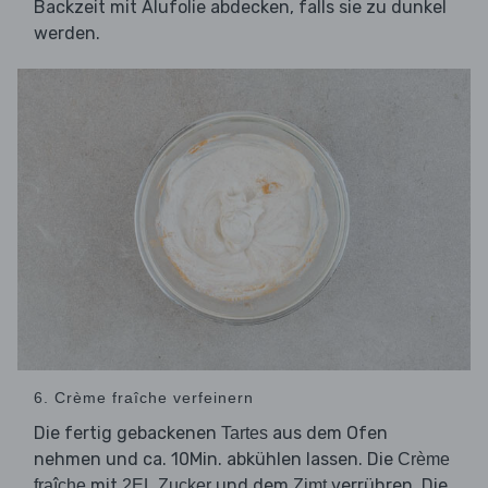
Backzeit mit Alufolie abdecken, falls sie zu dunkel
werden.
6. Crème fraîche verfeinern
Die fertig gebackenen
aus dem Ofen
Tartes
nehmen und ca. 10Min. abkühlen lassen. Die
Crème
mit
und dem
verrühren. Die
fraîche
2EL Zucker
Zimt