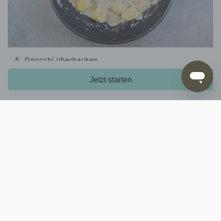
6. Gnocchi überbacken
Die
gleichmäßig auf den
Käse-Brösel-Mischung
Jetzt starten
verteilen und die
im Ofen in 3–
Gnocchi
Gnocchi
5Min. goldbraun überbacken. Auf Teller verteilen
und servieren.
Unternehmen
Service
Hilfe & Kontakt