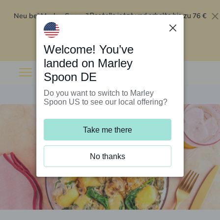
Neu bei Marley Spoon?
76 €
Bestelle jetzt und erhalte bis zu
Rabatt auf deine ersten fünf Boxen
.
Angebot einlösen
Welcome! You’ve
landed on Marley
Spoon DE
Do you want to switch to Marley
Spoon US to see our local offering?
Take me there
No thanks