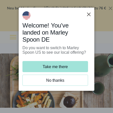
Neu bei Marley Spoon?
76 €
Bestelle jetzt und erhalte bis zu
Rabatt auf deine ersten fünf Boxen
.
Angebot einlösen
Welcome! You’ve
landed on Marley
Spoon DE
Do you want to switch to Marley
Spoon US to see our local offering?
Take me there
No thanks