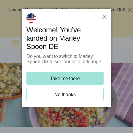
Neu bei Marley Spoon?
76 €
Bestelle jetzt und erhalte bis zu
Rabatt auf deine ersten fünf Boxen
.
Angebot einlösen
Welcome! You’ve
landed on Marley
Spoon DE
Do you want to switch to Marley
Spoon US to see our local offering?
Take me there
No thanks