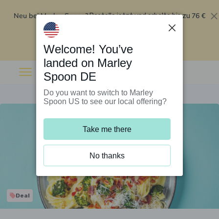
Neu bei Marley Spoon?
76 €
Bestelle jetzt und erhalte bis zu
Rabatt auf deine ersten fünf Boxen
.
Angebot einlösen
Welcome! You’ve
landed on Marley
Spoon DE
Do you want to switch to Marley
Spoon US to see our local offering?
Take me there
No thanks
Deal