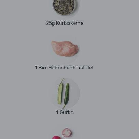
25g Kürbiskerne
1 Bio-Hähnchenbrustfilet
1 Gurke