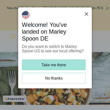
Neu bei Marley Spoon?
76 €
Bestelle jetzt und erhalte bis zu
Rabatt auf deine ersten fünf Boxen
.
Angebot einlösen
Welcome! You’ve
landed on Marley
Spoon DE
Do you want to switch to Marley
Spoon US to see our local offering?
Take me there
No thanks
Anpassbar