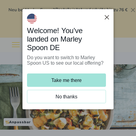
Neu bei Marley Spoon?
76 €
Bestelle jetzt und erhalte bis zu
Rabatt auf deine ersten fünf Boxen
.
Angebot einlösen
Welcome! You’ve
landed on Marley
Spoon DE
Do you want to switch to Marley
Spoon US to see our local offering?
Take me there
No thanks
Anpassbar