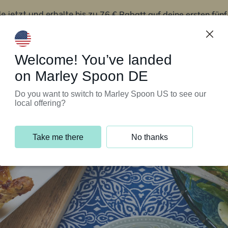
76 € Rabatt auf deine ersten fün
le jetzt und erhalte bis zu
iert’s
Kundenservice
Welcome! You’ve landed
on Marley Spoon DE
Do you want to switch to Marley Spoon US to see our
local offering?
Take me there
No thanks