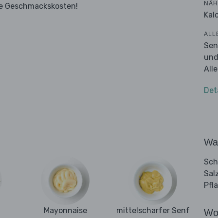
NÄH
hre Geschmackskosten!
Kalo
ALL
Sen
und
All
Det
Wa
Sch
Sal
Pfl
Mayonnaise
mittelscharfer Senf
Wo