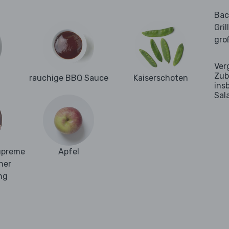
Bac
Gril
gro
Ver
Zub
rauchige BBQ Sauce
Kaiserschoten
ins
Sal
upreme
Apfel
her
ng