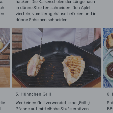
a.
hacken. Die
der Länge nach
Kaiserschoten
rch
in dünne Streifen schneiden. Den
Apfel
en
vierteln, vom Kerngehäuse befreien und in
dünne Scheiben schneiden.
5. Hühnchen Grill
6.
die
Wer keinen Grill verwendet, eine (Grill-)
So
d
Pfanne auf mittelhohe Stufe erhitzen.
BB