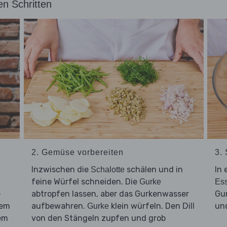
en Schritten
2. Gemüse vorbereiten
3. 
Inzwischen die
schälen und in
In 
Schalotte
feine Würfel schneiden. Die
Gurke
Ess
-
abtropfen lassen, aber das Gurkenwasser
Gu
nem
aufbewahren.
klein würfeln. Den
un
Gurke
Dill
em
von den Stängeln zupfen und grob