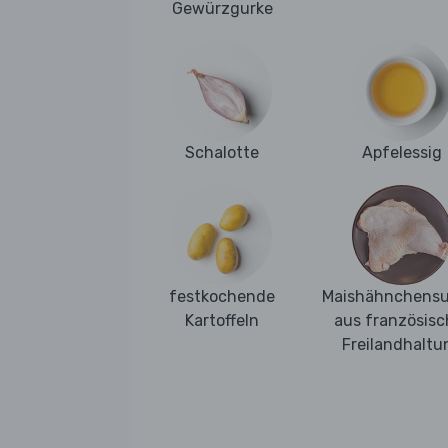
Gewürzgurke
Schalotte
Apfelessig
festkochende
Maishähnchens
Kartoffeln
aus französisc
Freilandhaltu