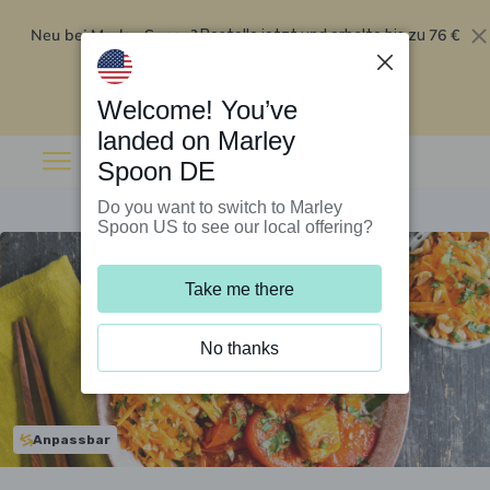
Neu bei Marley Spoon?
76 €
Bestelle jetzt und erhalte bis zu
Rabatt auf deine ersten fünf Boxen
.
Angebot einlösen
Welcome! You’ve
landed on Marley
Spoon DE
Do you want to switch to Marley
Spoon US to see our local offering?
Take me there
No thanks
Anpassbar