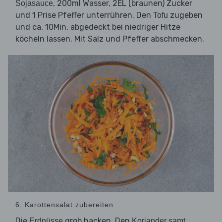
, 200ml Wasser, 2EL (braunen) Zucker
Sojasauce
und 1 Prise Pfeffer unterrühren. Den
zugeben
Tofu
und ca. 10Min. abgedeckt bei niedriger Hitze
köcheln lassen. Mit Salz und Pfeffer abschmecken.
6. Karottensalat zubereiten
Die
grob hacken. Den
Erdnüsse
Koriander samt