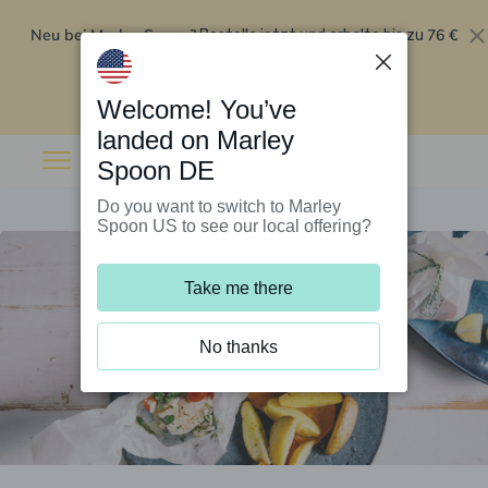
Neu bei Marley Spoon?
76 €
Bestelle jetzt und erhalte bis zu
Rabatt auf deine ersten fünf Boxen
.
Angebot einlösen
Welcome! You’ve
landed on Marley
Spoon DE
Do you want to switch to Marley
Spoon US to see our local offering?
Take me there
No thanks