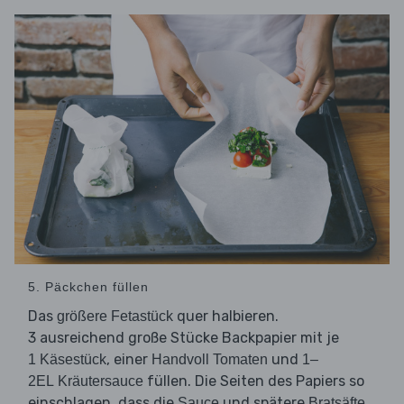
5. Päckchen füllen
Das
quer halbieren.
größere Fetastück
3 ausreichend große Stücke Backpapier mit je
, einer
und
1 Käsestück
Handvoll Tomaten
1–
füllen. Die Seiten des Papiers so
2EL Kräutersauce
einschlagen, dass die
und spätere
Sauce
Bratsäfte