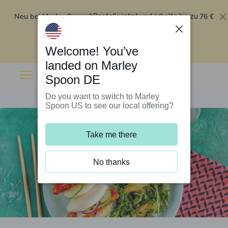
Neu bei Marley Spoon?
76 €
Bestelle jetzt und erhalte bis zu
Rabatt auf deine ersten fünf Boxen
.
Angebot einlösen
Welcome! You’ve
landed on Marley
Spoon DE
Do you want to switch to Marley
Spoon US to see our local offering?
Take me there
No thanks