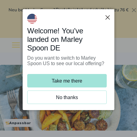
Neu bei Marley Spoon?
76 €
Bestelle jetzt und erhalte bis zu
Rabatt auf deine ersten fünf Boxen
.
Angebot einlösen
Welcome! You’ve
landed on Marley
Spoon DE
Do you want to switch to Marley
Spoon US to see our local offering?
Take me there
No thanks
Anpassbar