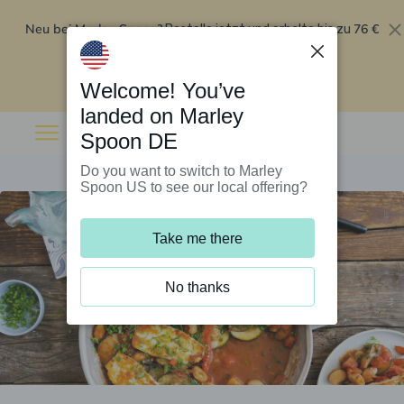
Neu bei Marley Spoon?
76 €
Bestelle jetzt und erhalte bis zu
Rabatt auf deine ersten fünf Boxen
.
Angebot einlösen
Welcome! You’ve
landed on Marley
Spoon DE
Do you want to switch to Marley
Spoon US to see our local offering?
Take me there
No thanks