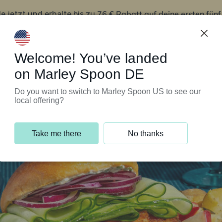
76 € Rabatt auf deine ersten fün
le jetzt und erhalte bis zu
iert’s
Kundenservice
Welcome! You’ve landed
on Marley Spoon DE
Do you want to switch to Marley Spoon US to see our
local offering?
Take me there
No thanks