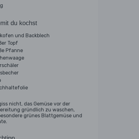
ig
mit du kochst
kofen und Backblech
ßer Topf
ße Pfanne
chenwaage
rschäler
sbecher
b
schhaltefolie
giss nicht, das Gemüse vor der
ereitung gründlich zu waschen,
besondere grünes Blattgemüse und
ate.
htipp