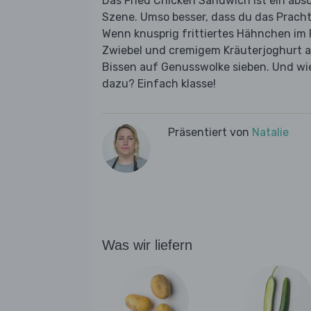
Das Fried Chicken Sandwich ist ein abs
Szene. Umso besser, dass du das Prach
Wenn knusprig frittiertes Hähnchen im 
Zwiebel und cremigem Kräuterjoghurt au
Bissen auf Genusswolke sieben. Und wie 
dazu? Einfach klasse!
Präsentiert von
Natalie
Was wir liefern