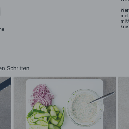
Wer
meh
mit
kni
ne
en Schritten