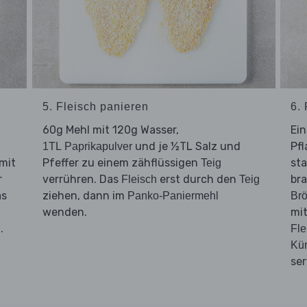
5. Fleisch panieren
6. 
60g Mehl mit 120g Wasser,
Ein
und je ½TL Salz und
Pfl
1TL Paprikapulver
mit
Pfeffer zu einem zähflüssigen
sta
Teig
r
verrühren. Das
erst durch den
bra
Fleisch
Teig
as
ziehen, dann im
Panko-Paniermehl
Brö
wenden.
mi
.
Fle
Kür
ser