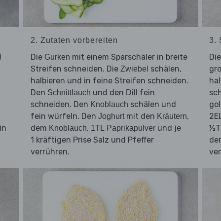
2. Zutaten vorbereiten
3. 
)
Die
mit einem Sparschäler in breite
Di
Gurken
Streifen schneiden. Die
schälen,
gr
Zwiebel
halbieren und in feine Streifen schneiden.
hal
Den
und den
fein
sc
Schnittlauch
Dill
schneiden. Den
schälen und
gol
Knoblauch
fein würfeln. Den
mit den
,
2E
Joghurt
Kräutern
in
dem
,
und je
½TL
Knoblauch
1TL Paprikapulver
1 kräftigen Prise Salz und Pfeffer
de
verrühren.
ve