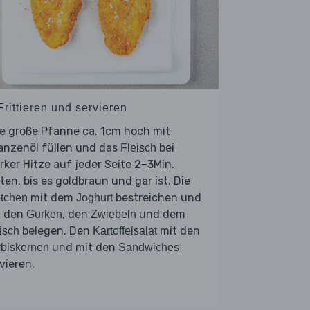
Frittieren und servieren
e große Pfanne ca. 1cm hoch mit
anzenöl füllen und das
bei
Fleisch
rker Hitze auf jeder Seite 2–3Min.
ten, bis es goldbraun und gar ist. Die
mit dem
bestreichen und
tchen
Joghurt
t den
, den
und dem
Gurken
Zwiebeln
belegen. Den
mit den
isch
Kartoffelsalat
und mit den
biskernen
Sandwiches
vieren.