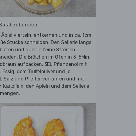
Salat zubereiten
e
vierteln, entkernen und in ca. 1cm
Äpfel
oße Stücke schneiden. Den
längs
Sellerie
bieren und quer in feine Streifen
hneiden. Die
im Ofen in 3–5Min.
Brötchen
dbraun aufbacken. 3EL Pflanzenöl mit
L Essig, dem
und je
Trüffelpulver
 Salz und Pfeffer verrühren und mit
n
, den
und dem
Kartoffeln
Äpfeln
Sellerie
rmengen.