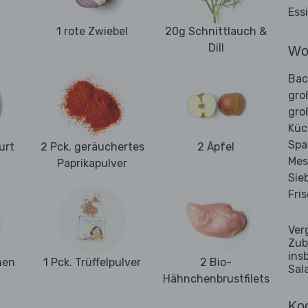
Ess
1 rote Zwiebel
20g Schnittlauch &
Dill
Wo
Bac
gro
gro
Kü
Spa
urt
2 Pck. geräuchertes
2 Äpfel
Mes
Paprikapulver
Sie
Fri
Ver
Zub
ins
hen
1 Pck. Trüffelpulver
2 Bio-
Sal
Hähnchenbrustfilets
Koc