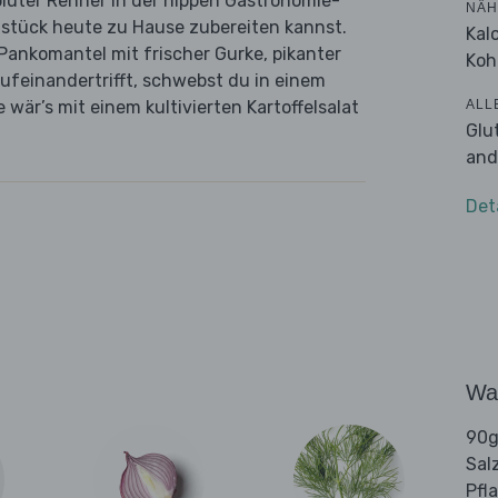
oluter Renner in der hippen Gastronomie-
NÄH
tstück heute zu Hause zubereiten kannst.
Kal
Pankomantel mit frischer Gurke, pikanter
Koh
feinandertrifft, schwebst du in einem
ALL
wär’s mit einem kultivierten Kartoffelsalat
Glu
and
Det
Wa
90g
Sal
Pfl