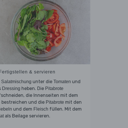
Fertigstellen & servieren
e
unter die
und
Salatmischung
Tomaten
s
heben. Die
Dressing
Pitabrote
fschneiden, die Innenseiten mit dem
bestreichen und die
mit den
p
Pitabrote
und dem
füllen. Mit dem
iebeln
Fleisch
als Beilage servieren.
at