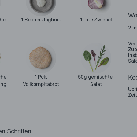
Wo
ehe
1 Becher Joghurt
1 rote Zwiebel
2 m
Ver
Zub
ins
Sal
che
1 Pck.
50g gemischter
Koc
ung
Vollkornpitabrot
Salat
Übr
Zei
en Schritten