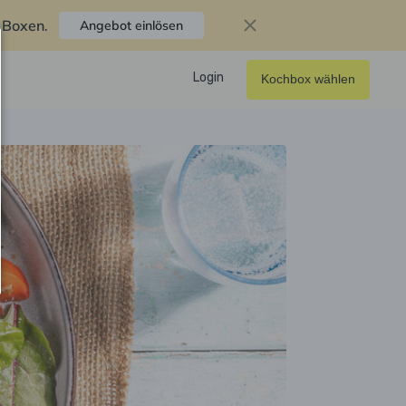
f Boxen
.
Angebot einlösen
Login
Kochbox wählen