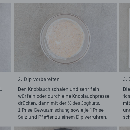
2. Dip vorbereiten
3.
L
Den
schälen und sehr fein
Di
Knoblauch
würfeln oder durch eine Knoblauchpresse
1cm
drücken, dann mit der
,
mi
½ des Joghurts
sowie je 1 Prise
und
1 Prise Gewürzmischung
Salz und Pfeffer zu einem
verrühren.
sc
Dip