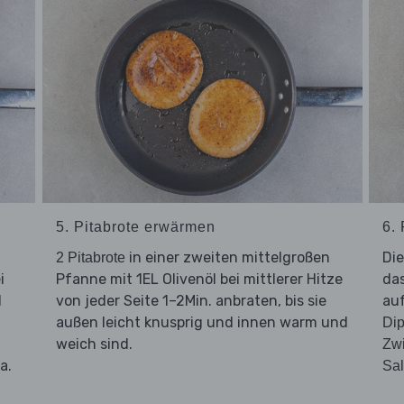
5. Pitabrote erwärmen
6. 
in einer zweiten mittelgroßen
Di
2 Pitabrote
i
Pfanne mit 1EL Olivenöl bei mittlerer Hitze
da
d
von jeder Seite 1–2Min. anbraten, bis sie
au
außen leicht knusprig und innen warm und
Di
weich sind.
Zw
a.
Sal