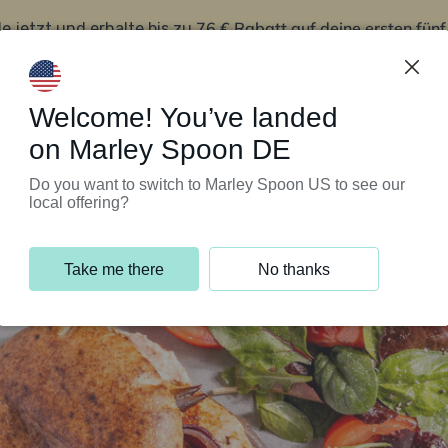
76 € Rabatt auf deine ersten fün
le jetzt und erhalte bis zu
iert’s
Kundenservice
Welcome! You’ve landed
on Marley Spoon DE
Do you want to switch to Marley Spoon US to see our
local offering?
Take me there
No thanks