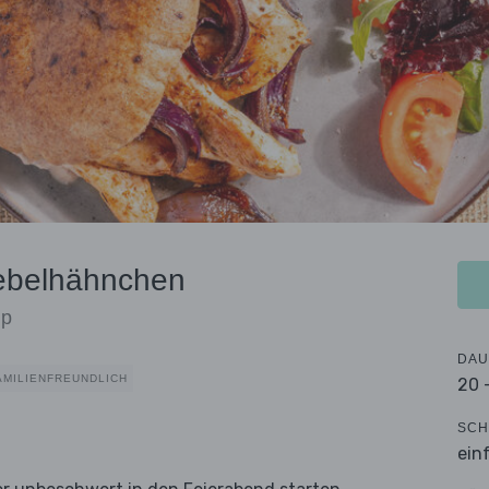
iebelhähnchen
ip
DAU
AMILIENFREUNDLICH
20 
SCH
ein