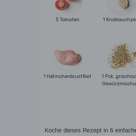
3 Tomaten
1 Knoblauchz
1 Hähnchenbrustfilet
1 Pck. griechis
Gewürzmisch
Koche dieses Rezept in 6 einfach