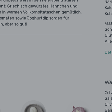
er unbeschwert in den Feierabend starten
NÄH
ient: Griechisch gewürztes Hähnchen und
Kal
h in warmen Vollkornpitataschen gemütlich,
Koh
Tomaten sowie Joghurtdip sorgen für
ALL
h, aber so gut!
Sch
Glu
All
Det
Wa
½TL
Sal
Oli
Bal