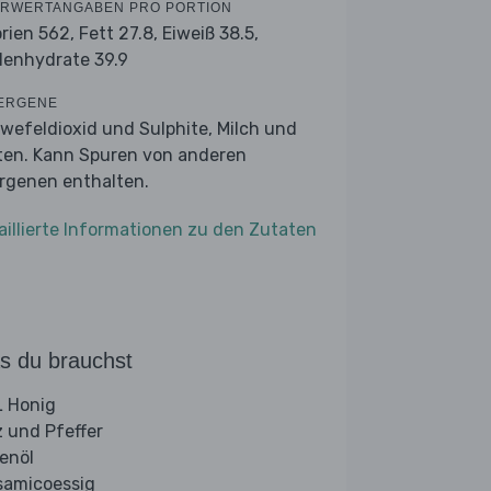
RWERTANGABEN PRO PORTION
orien 562,
Fett 27.8,
Eiweiß 38.5,
lenhydrate 39.9
ERGENE
wefeldioxid und Sulphite, Milch und
ten. Kann Spuren von anderen
ergenen enthalten.
aillierte Informationen zu den Zutaten
s du brauchst
 Honig
z und Pfeffer
venöl
samicoessig