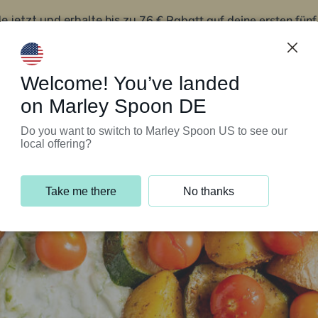
76 € Rabatt auf deine ersten fün
le jetzt und erhalte bis zu
iert’s
Kundenservice
Welcome! You’ve landed
on Marley Spoon DE
Do you want to switch to Marley Spoon US to see our
local offering?
Take me there
No thanks