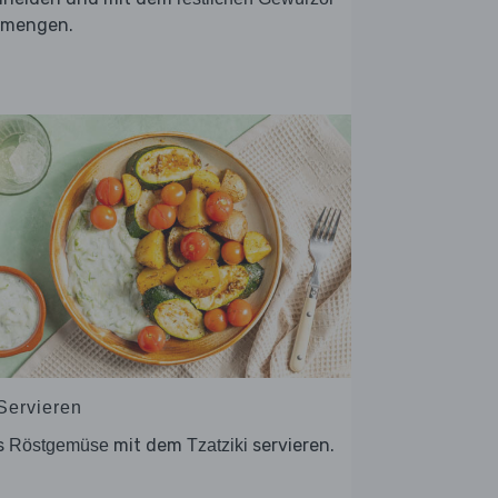
rmengen.
 Servieren
s
mit dem
servieren.
Röstgemüse
Tzatziki