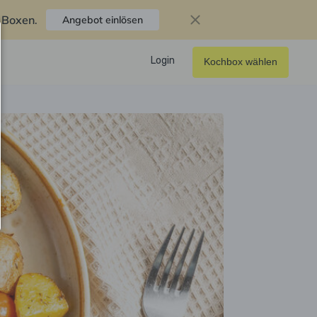
f Boxen
.
Angebot einlösen
Login
Kochbox wählen