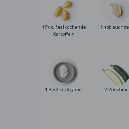
1 Pck. festkochende
1 Knoblauchz
Kartoffeln
1 Becher Joghurt
2 Zucchini