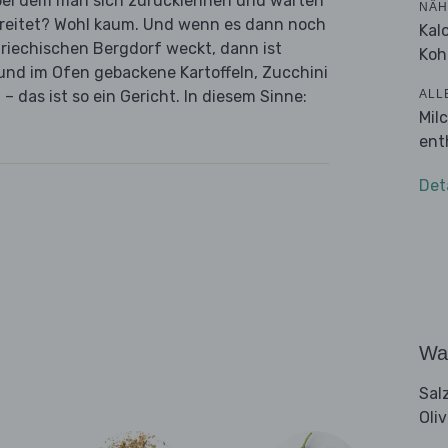
, bei dem man sich zurücklehnen und warten
NÄH
bereitet? Wohl kaum. Und wenn es dann noch
Kal
griechischen Bergdorf weckt, dann ist
Koh
 und im Ofen gebackene Kartoffeln, Zucchini
ALL
– das ist so ein Gericht. In diesem Sinne:
Mil
ent
Det
Wa
Sal
Oli