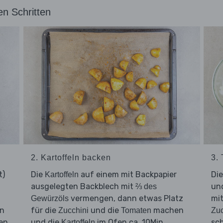
en Schritten
2. Kartoffeln backen
3. 
t)
Die
auf einem mit Backpapier
Di
Kartoffeln
ausgelegten Backblech mit
un
⅔ des
vermengen, dann etwas Platz
mit
Gewürzöls
ln
für die
und die
machen
Zucchini
Tomaten
Zuc
en.
und die
im Ofen ca. 10Min.
sc
Kartoffeln