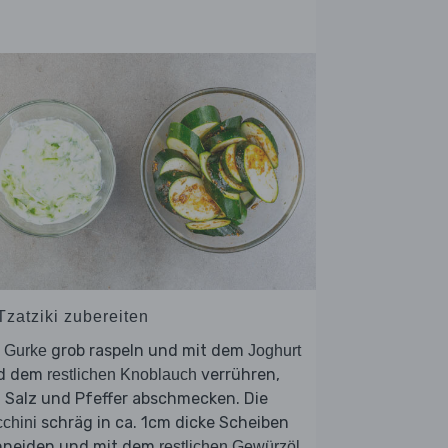
Tzatziki zubereiten
e
grob raspeln und mit dem
Gurke
Joghurt
d dem
verrühren,
restlichen Knoblauch
 Salz und Pfeffer abschmecken. Die
schräg in ca. 1cm dicke Scheiben
chini
hneiden und mit dem
restlichen Gewürzöl