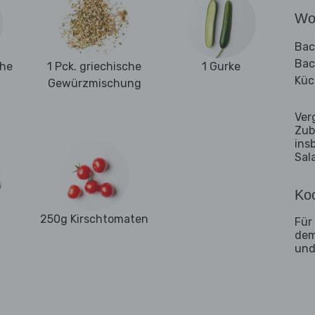
Wo
Bac
Bac
ehe
1 Pck. griechische
1 Gurke
Küc
Gewürzmischung
Ver
Zub
ins
Sal
Koc
250g Kirschtomaten
Für
dem
und