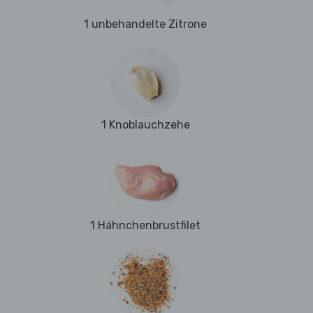
1 unbehandelte Zitrone
1 Knoblauchzehe
1 Hähnchenbrustfilet