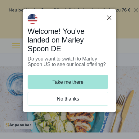
Neu bei Marley Spoon?
76 €
Bestelle jetzt und erhalte bis zu
Rabatt auf deine ersten fünf Boxen
.
Angebot einlösen
Welcome! You’ve
landed on Marley
Spoon DE
Do you want to switch to Marley
Spoon US to see our local offering?
Take me there
No thanks
Anpassbar