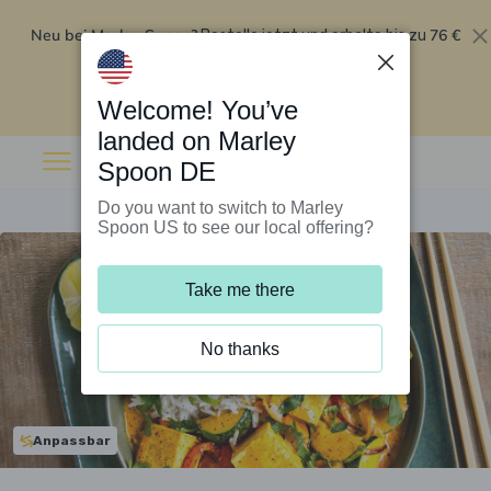
Neu bei Marley Spoon?
76 €
Bestelle jetzt und erhalte bis zu
Rabatt auf deine ersten fünf Boxen
.
Angebot einlösen
Welcome! You’ve
landed on Marley
Spoon DE
Do you want to switch to Marley
Spoon US to see our local offering?
Take me there
No thanks
Anpassbar