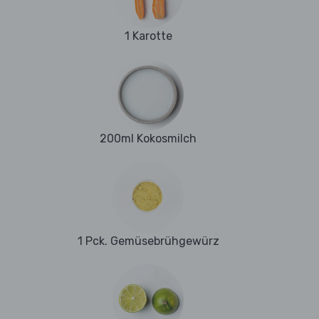
1 Karotte
200ml Kokosmilch
1 Pck. Gemüsebrühgewürz