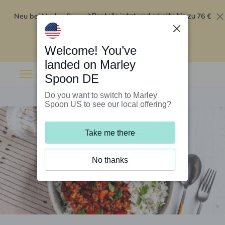
Neu bei Marley Spoon?
76 €
Bestelle jetzt und erhalte bis zu
Rabatt auf deine ersten fünf Boxen
.
Angebot einlösen
Welcome! You’ve
landed on Marley
Spoon DE
Do you want to switch to Marley
Spoon US to see our local offering?
Take me there
No thanks