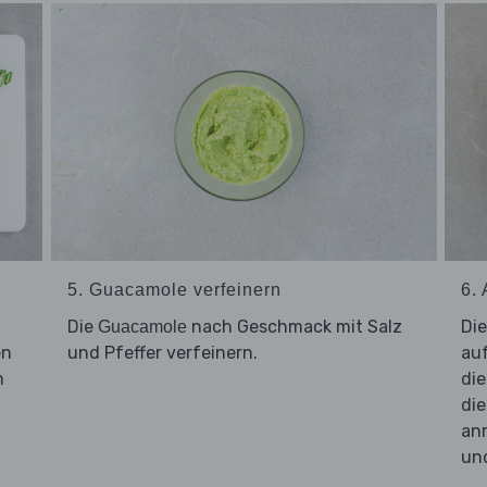
5. Guacamole verfeinern
6.
Die
nach Geschmack mit Salz
Di
Guacamole
en
und Pfeffer verfeinern.
auf
m
di
di
an
un