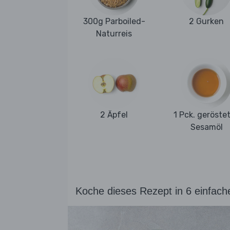
300g Parboiled-
2 Gurken
Naturreis
2 Äpfel
1 Pck. geröste
Sesamöl
Koche dieses Rezept in 6 einfach