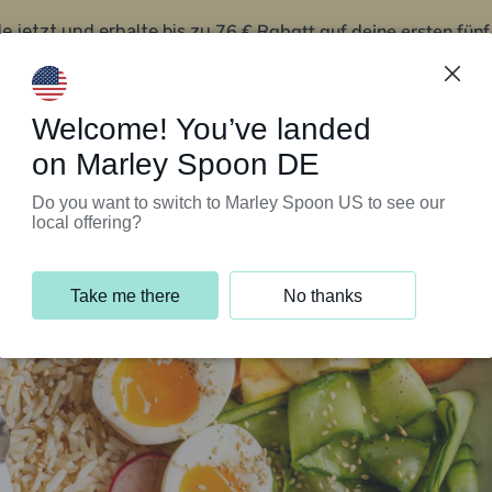
76 € Rabatt auf deine ersten fün
le jetzt und erhalte bis zu
iert’s
Kundenservice
Welcome! You’ve landed
on Marley Spoon DE
Do you want to switch to Marley Spoon US to see our
local offering?
Take me there
No thanks