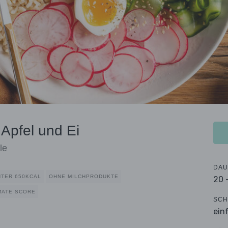
 Apfel und Ei
le
DAU
NTER 650KCAL
OHNE MILCHPRODUKTE
20 
MATE SCORE
SCH
ein