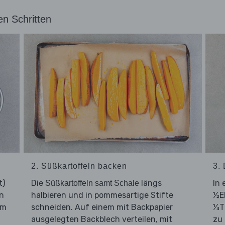
en Schritten
2. Süßkartoffeln backen
3.
t)
Die
längs
In 
Süßkartoffeln samt Schale
en
halbieren und in pommesartige Stifte
½E
em
schneiden. Auf einem mit Backpapier
¼TL
ausgelegten Backblech verteilen, mit
zu