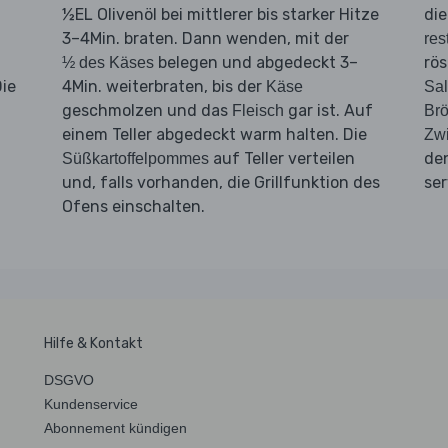
½EL Olivenöl bei mittlerer bis starker Hitze
di
3–4Min. braten. Dann wenden, mit der
res
belegen und abgedeckt 3–
rös
½ des Käses
ie
4Min. weiterbraten, bis der
Käse
Sal
geschmolzen und das
gar ist. Auf
Fleisch
Brö
einem Teller abgedeckt warm halten. Die
Zw
auf Teller verteilen
de
Süßkartoffelpommes
und, falls vorhanden, die Grillfunktion des
ser
Ofens einschalten.
Hilfe & Kontakt
DSGVO
Kundenservice
Abonnement kündigen