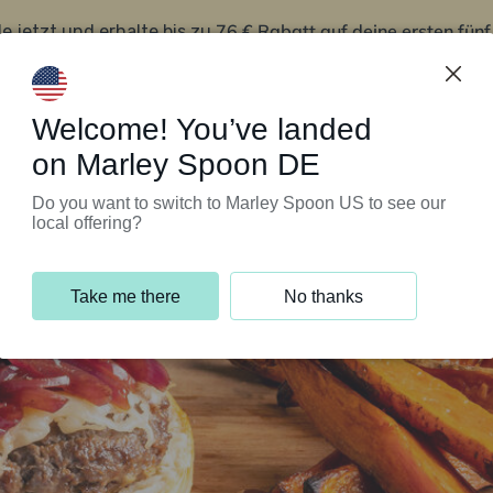
76 € Rabatt auf deine ersten fün
le jetzt und erhalte bis zu
iert’s
Kundenservice
Welcome! You’ve landed
on Marley Spoon DE
Do you want to switch to Marley Spoon US to see our
local offering?
Take me there
No thanks