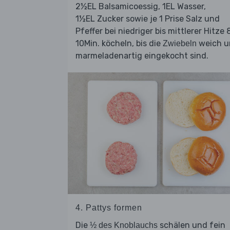
2½EL Balsamicoessig, 1EL Wasser,
1½EL Zucker sowie je 1 Prise Salz und
Pfeffer bei niedriger bis mittlerer Hitze 
10Min. köcheln, bis die
weich u
Zwiebeln
marmeladenartig eingekocht sind.
4. Pattys formen
Die
schälen und fein
½ des Knoblauchs