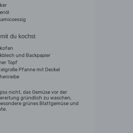
ker
venöl
samicoessig
mit du kochst
kofen
kblech und Backpapier
iner Topf
telgroße Pfanne mit Deckel
henreibe
giss nicht, das Gemüse vor der
ereitung gründlich zu waschen,
besondere grünes Blattgemüse und
ate.