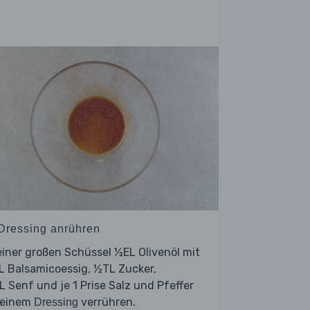
 Dressing anrühren
einer großen Schüssel ½EL Olivenöl mit
L Balsamicoessig, ½TL Zucker,
 Senf und je 1 Prise Salz und Pfeffer
 einem
verrühren.
Dressing