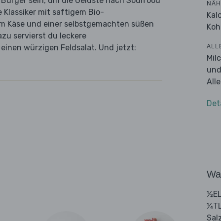
 Burger sein, um die Gelüste nach Soulfood
NÄH
Klassiker mit saftigem Bio-
Kal
em Käse und einer selbstgemachten süßen
Koh
zu servierst du leckere
ALL
inen würzigen Feldsalat. Und jetzt:
Mil
und
All
Det
Wa
½EL
¼TL
Sal