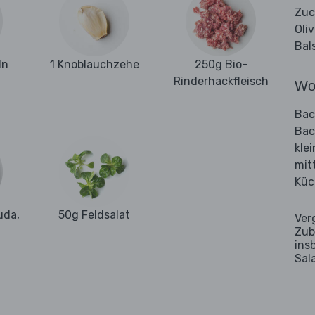
Zuc
Oli
Bal
ln
1 Knoblauchzehe
250g Bio-
Rinderhackfleisch
Wo
Bac
Bac
kle
mit
Küc
uda,
50g Feldsalat
Ver
Zub
ins
Sal