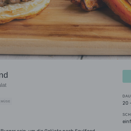
ind
lat
DAU
EMÜSE
20 
SCH
ein