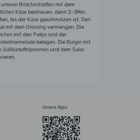
e
mit dem
unteren Brötchenhälften
bestreuen, dann 2–3Min.
tlichen Käse
ten, bis der
geschmolzen ist. Den
Käse
mit dem
vermengen. Die
at
Dressing
mit den
und der
tchen
Pattys
belegen. Die
mit
iebelmarmelade
Burger
n
und dem
Süßkartoffelpommes
Salat
vieren.
Unsere Apps