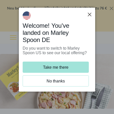
Neu bei Marley Spoon?
76 €
Bestelle jetzt und erhalte bis zu
Rabatt auf deine ersten fünf Boxen
.
Angebot einlösen
Welcome! You’ve
landed on Marley
Spoon DE
Do you want to switch to Marley
Spoon US to see our local offering?
Take me there
No thanks