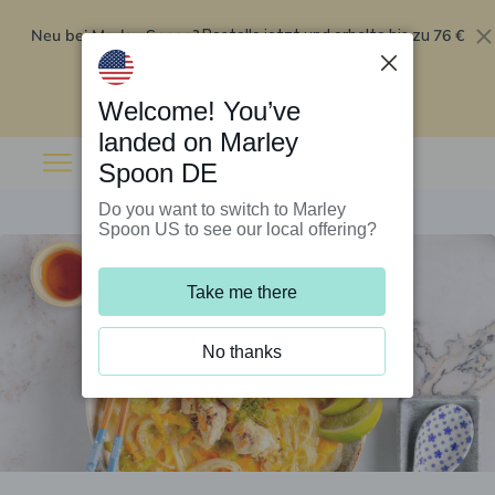
Neu bei Marley Spoon?
76 €
Bestelle jetzt und erhalte bis zu
Rabatt auf deine ersten fünf Boxen
.
Angebot einlösen
Welcome! You’ve
landed on Marley
Spoon DE
Do you want to switch to Marley
Spoon US to see our local offering?
Take me there
No thanks