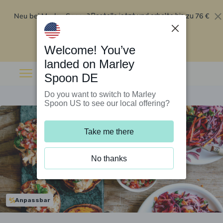
Neu bei Marley Spoon?
76 €
Bestelle jetzt und erhalte bis zu
Rabatt auf deine ersten fünf Boxen
.
Angebot einlösen
Welcome! You’ve
landed on Marley
Spoon DE
Do you want to switch to Marley
Spoon US to see our local offering?
Take me there
No thanks
Anpassbar