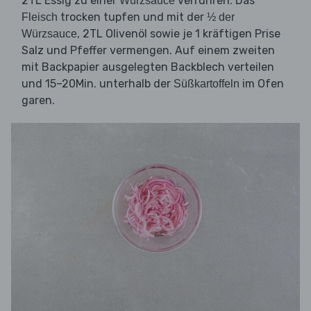
2TL Essig zu einer
verrühren. Das
Würzsauce
trocken tupfen und mit der
Fleisch
½ der
, 2TL Olivenöl sowie je 1 kräftigen Prise
Würzsauce
Salz und Pfeffer vermengen. Auf einem zweiten
mit Backpapier ausgelegten Backblech verteilen
und 15–20Min. unterhalb der
im Ofen
Süßkartoffeln
garen.