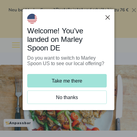
Neu bei Marley Spoon?
76 €
Bestelle jetzt und erhalte bis zu
Rabatt auf deine ersten fünf Boxen
.
Angebot einlösen
Welcome! You’ve
landed on Marley
Spoon DE
Do you want to switch to Marley
Spoon US to see our local offering?
Take me there
No thanks
Anpassbar