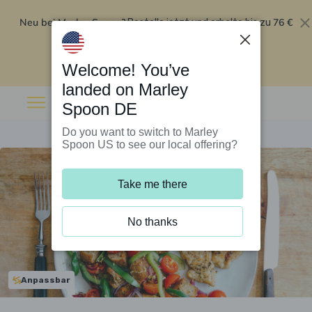
Neu bei Marley Spoon?
76 €
Bestelle jetzt und erhalte bis zu
Rabatt auf deine ersten fünf Boxen
.
Angebot einlösen
Welcome! You’ve
landed on Marley
Spoon DE
Do you want to switch to Marley
Spoon US to see our local offering?
Take me there
No thanks
Anpassbar