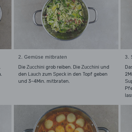
2. Gemüse mitbraten
3.
L
Die
grob reiben. Die
und
Da
Zucchini
Zucchini
.
den
zum
in den Topf geben
2Mi
Lauch
Speck
und 3–4Min. mitbraten.
Su
Pf
las