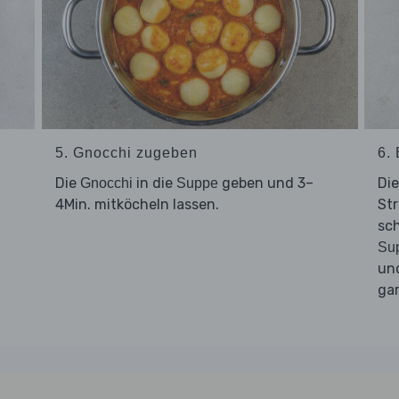
5. Gnocchi zugeben
6.
Die
in die
geben und 3–
Di
Gnocchi
Suppe
4Min. mitköcheln lassen.
Str
sc
Su
un
gar