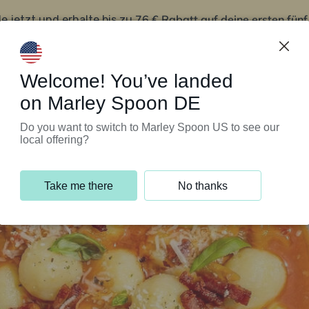
76 € Rabatt auf deine ersten fün
le jetzt und erhalte bis zu
iert’s
Kundenservice
Welcome! You’ve landed
on Marley Spoon DE
Do you want to switch to Marley Spoon US to see our
local offering?
Take me there
No thanks