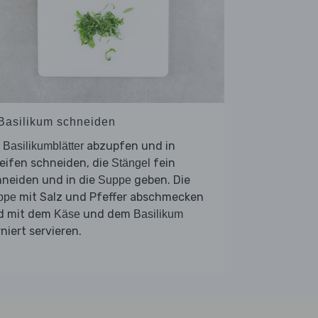
 Basilikum schneiden
e
abzupfen und in
Basilikumblätter
eifen schneiden, die
fein
Stängel
hneiden und in die
geben. Die
Suppe
mit Salz und Pfeffer abschmecken
ppe
d mit dem
und dem
Käse
Basilikum
niert servieren.