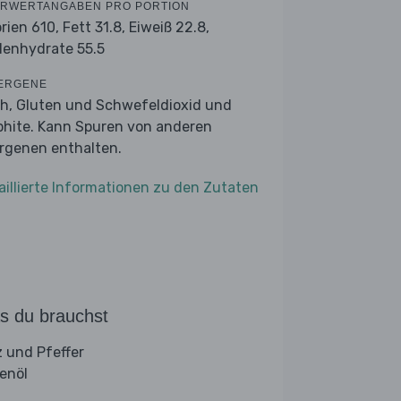
RWERTANGABEN PRO PORTION
orien 610,
Fett 31.8,
Eiweiß 22.8,
lenhydrate 55.5
ERGENE
ch, Gluten und Schwefeldioxid und
phite. Kann Spuren von anderen
ergenen enthalten.
aillierte Informationen zu den Zutaten
s du brauchst
z und Pfeffer
venöl