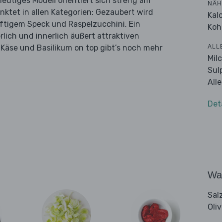
heutiges Modell orientiert sich streng am
NÄH
nktet in allen Kategorien: Gezaubert wird
Kal
ftigem Speck und Raspelzucchini. Ein
Koh
lich und innerlich äußert attraktiven
ALL
 Käse und Basilikum on top gibt’s noch mehr
Mil
Sul
All
Det
Wa
Sal
Oli