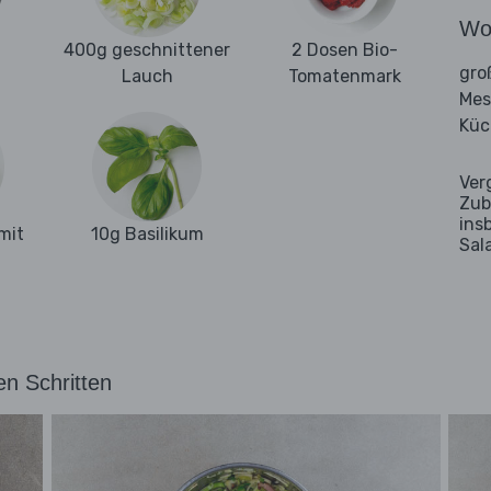
Wo
400g geschnittener
2 Dosen Bio-
gro
Lauch
Tomatenmark
Mes
Küc
Ver
Zub
ins
mit
10g Basilikum
Sal
en Schritten