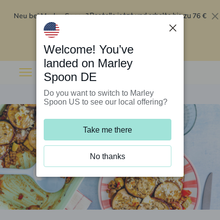
Neu bei Marley Spoon?
76 €
Bestelle jetzt und erhalte bis zu
Rabatt auf deine ersten fünf Boxen
.
Angebot einlösen
Welcome! You’ve
landed on Marley
Spoon DE
Do you want to switch to Marley
Spoon US to see our local offering?
Take me there
No thanks