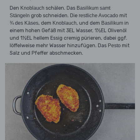
Den
schälen. Das
Knoblauch
Basilikum samt
grob schneiden. Die
mit
Stängeln
restliche Avocado
, dem
, und dem
in
¾ des Käses
Knoblauch
Basilikum
einem hohen Gefäß mit 3EL Wasser, 1½EL Olivenöl
und 1½EL hellem Essig cremig pürieren, dabei ggf.
löffelweise mehr Wasser hinzufügen. Das
mit
Pesto
Salz und Pfeffer abschmecken.