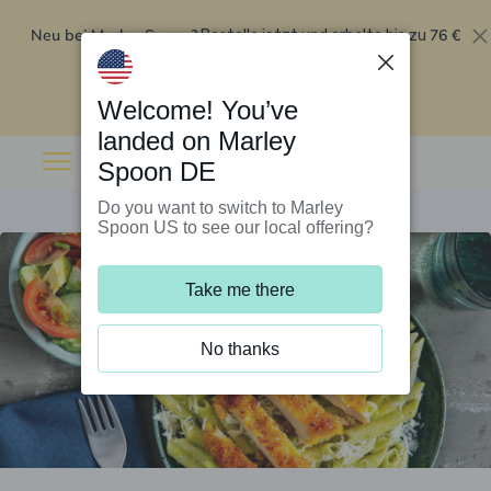
Neu bei Marley Spoon?
76 €
Bestelle jetzt und erhalte bis zu
Rabatt auf deine ersten fünf Boxen
.
Angebot einlösen
Welcome! You’ve
landed on Marley
Spoon DE
Do you want to switch to Marley
Spoon US to see our local offering?
Take me there
No thanks