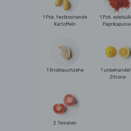
1 Pck. festkochende
1 Pck. edelsüß
Kartoffeln
Paprikapulve
1 Knoblauchzehe
1 unbehandel
Zitrone
2 Tomaten