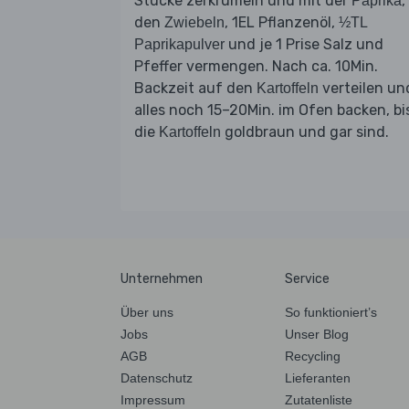
Stücke zerkrümeln und mit der
,
Paprika
den
, 1EL Pflanzenöl,
Zwiebeln
½TL
und je 1 Prise Salz und
Paprikapulver
Pfeffer vermengen. Nach ca. 10Min.
Backzeit auf den
verteilen un
Kartoffeln
alles noch 15–20Min. im Ofen backen, bi
die
goldbraun und gar sind.
Kartoffeln
Unternehmen
Service
Über uns
So funktioniert’s
Jobs
Unser Blog
AGB
Recycling
Datenschutz
Lieferanten
Impressum
Zutatenliste