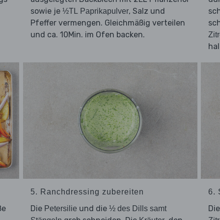
sowie je
, Salz und
sch
½TL Paprikapulver
Pfeffer vermengen. Gleichmäßig verteilen
sc
und ca. 10Min. im Ofen backen.
Zit
hal
5. Ranchdressing zubereiten
6.
ße
Die
und die
Di
Petersilie
½ des Dills samt