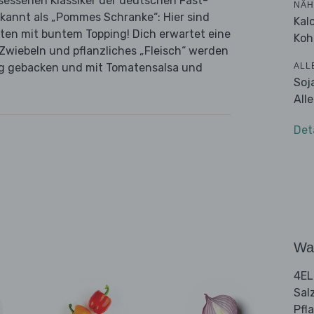
sessenen Klassiker der deutschen Fast-
NÄH
annt als „Pommes Schranke“: Hier sind
Kal
tten mit buntem Topping! Dich erwartet eine
Koh
 Zwiebeln und pflanzliches „Fleisch“ werden
ALL
rig gebacken und mit Tomatensalsa und
Soj
All
Det
Wa
4EL
Sal
Pfl