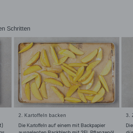
en Schritten
2. Kartoffeln backen
3.
t)
Die
auf einem mit Backpapier
Di
Kartoffeln
gs
ausgelegten Backblech mit 2EL Pflanzenöl
dü