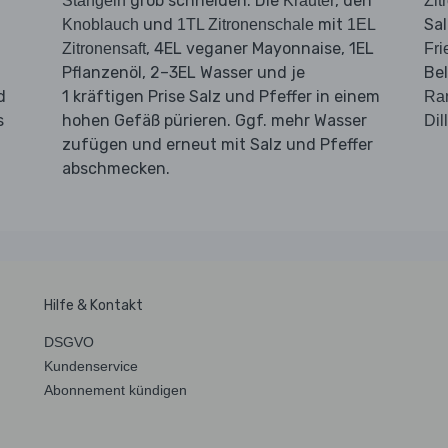
grob schneiden. Die
, den
Stängeln
Kräuter
Zit
und
mit
Sa
Knoblauch
1TL Zitronenschale
1EL
, 4EL veganer Mayonnaise, 1EL
Zitronensaft
Fri
Pflanzenöl, 2–3EL Wasser und je
Bel
d
1 kräftigen Prise Salz und Pfeffer in einem
Ra
s
hohen Gefäß pürieren. Ggf. mehr Wasser
Dill
zufügen und erneut mit Salz und Pfeffer
abschmecken.
Hilfe & Kontakt
DSGVO
Kundenservice
Abonnement kündigen