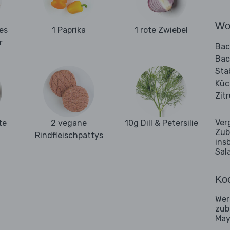
Wo
es
1 Paprika
1 rote Zwiebel
r
Bac
Bac
Sta
Küc
Zit
Ver
te
2 vegane
10g Dill & Petersilie
Zub
Rindfleischpattys
ins
Sal
Koc
Wer
zub
May