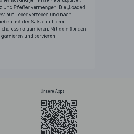
und je 1 Prise
,
ronensaft
Paprikapulver
lz und Pfeffer vermengen. Die
„Loaded
auf Teller verteilen und nach
es“
ieben mit der
und dem
Salsa
garnieren. Mit dem
nchdressing
übrigen
garnieren und servieren.
Unsere Apps