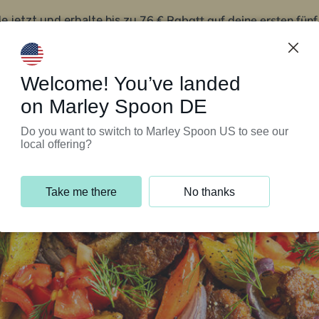
76 € Rabatt auf deine ersten fün
le jetzt und erhalte bis zu
iert’s
Kundenservice
Welcome! You’ve landed
on Marley Spoon DE
Do you want to switch to Marley Spoon US to see our
local offering?
Take me there
No thanks