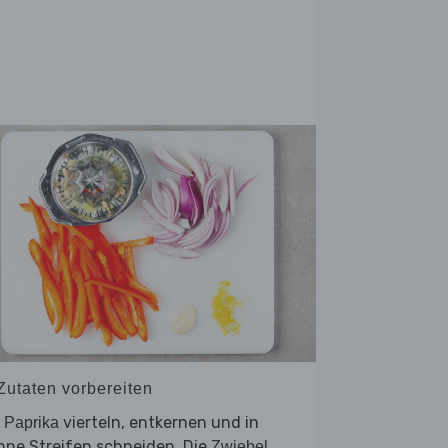
 Zutaten vorbereiten
e
vierteln, entkernen und in
Paprika
nne Streifen schneiden. Die
Zwiebel