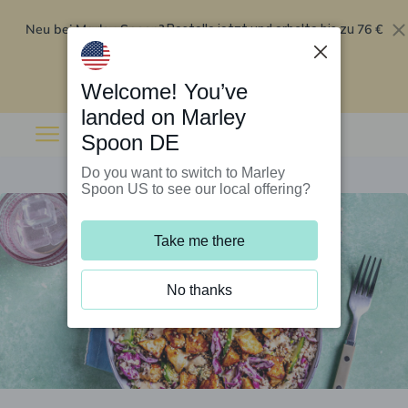
Neu bei Marley Spoon?
76 €
Bestelle jetzt und erhalte bis zu
Rabatt auf deine ersten fünf Boxen
.
Angebot einlösen
Welcome! You’ve
landed on Marley
Spoon DE
Do you want to switch to Marley
Spoon US to see our local offering?
Take me there
No thanks