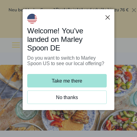
Neu bei Marley Spoon?
76 €
Bestelle jetzt und erhalte bis zu
Rabatt auf deine ersten fünf Boxen
.
Angebot einlösen
Welcome! You’ve
landed on Marley
Spoon DE
Do you want to switch to Marley
Spoon US to see our local offering?
Take me there
No thanks