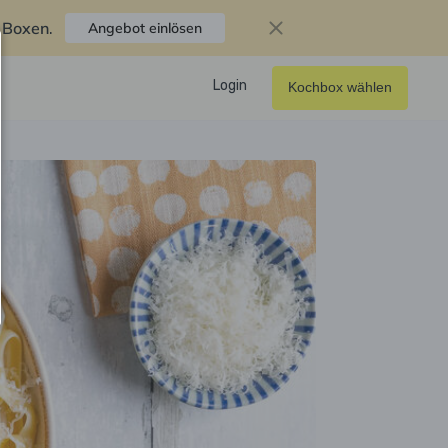
f Boxen
.
Angebot einlösen
Login
Kochbox wählen