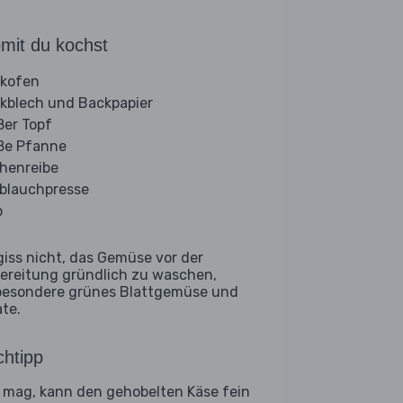
mit du kochst
kofen
kblech und Backpapier
ßer Topf
ße Pfanne
henreibe
blauchpresse
b
giss nicht, das Gemüse vor der
ereitung gründlich zu waschen,
besondere grünes Blattgemüse und
ate.
htipp
 mag, kann den gehobelten Käse fein