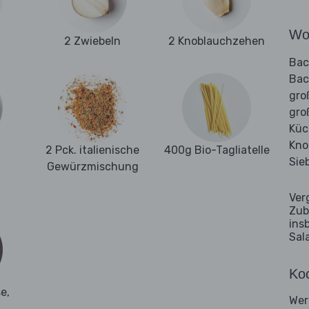
Wo
2 Zwiebeln
2 Knoblauchzehen
Bac
Bac
gro
gro
Küc
Kno
2 Pck. italienische
400g Bio-Tagliatelle
Sie
Gewürzmischung
Ver
Zub
ins
Sal
Koc
e,
Wer