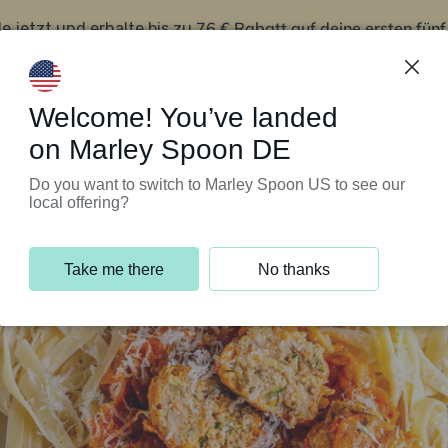
76 € Rabatt auf deine ersten fün
le jetzt und erhalte bis zu
iert’s
Kundenservice
Welcome! You’ve landed
on Marley Spoon DE
Do you want to switch to Marley Spoon US to see our
local offering?
Take me there
No thanks