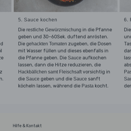
5. Sauce kochen
6.
Die
in die Pfanne
Di
restliche Gewürzmischung
geben und 30–60Sek. duftend anrösten.
und
d
Die
zugeben, die Dosen
Ta
gehackten Tomaten
l
mit Wasser füllen und dieses ebenfalls in
da
ze
die Pfanne geben. Die
aufkochen
las
Sauce
lassen, dann die Hitze reduzieren, die
ab
n
lz
vorsichtig in
Hackbällchen samt Fleischsaft
Pa
n.
die
geben und die
sanft
Sauce
Sauce
Sa
köcheln lassen, während die
kocht.
d
Pasta
Hilfe & Kontakt