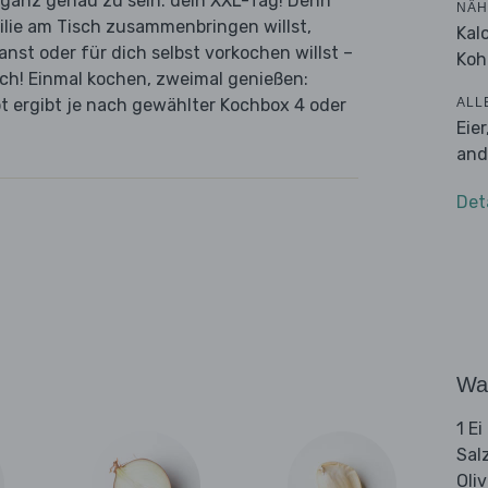
m ganz genau zu sein: dein XXL-Tag! Denn
NÄH
ilie am Tisch zusammenbringen willst,
Kal
nst oder für dich selbst vorkochen willst –
Koh
ch! Einmal kochen, zweimal genießen:
ALL
ept ergibt je nach gewählter Kochbox 4 oder
Eie
and
Det
Wa
1 Ei
Sal
Oli