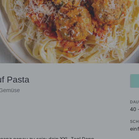
uf Pasta
m Gemüse
DAU
40 
SCH
ein