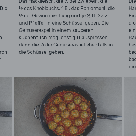
Das
, die
, die
Di
Hackfleisch
½ der Zwiebeln
 Die
, 1 Ei, das
, die
Hä
½ des Knoblauchs
Paniermehl
und je ½TL Salz
Ric
½ der Gewürzmischung
und Pfeffer in eine Schüssel geben. Die
gr
in einem sauberen
ei
Gemüseraspel
n
Küchentuch möglichst gut auspressen,
Bac
dann die
ebenfalls in
bes
½ der Gemüseraspel
rch
die Schüssel geben.
ba
r
ba
müs