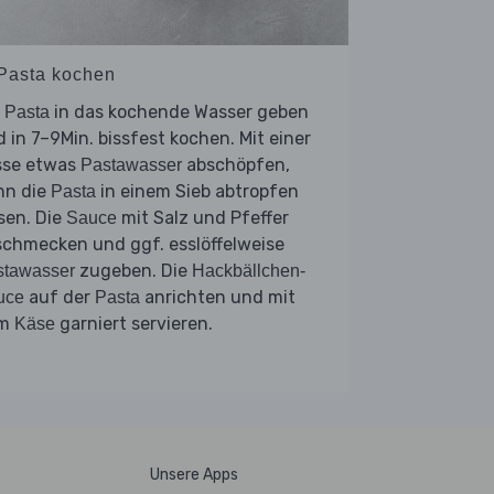
 Pasta kochen
e
in das kochende Wasser geben
Pasta
 in 7–9Min. bissfest kochen. Mit einer
sse etwas
abschöpfen,
Pastawasser
nn die
in einem Sieb abtropfen
Pasta
sen. Die
mit Salz und Pfeffer
Sauce
schmecken und ggf. esslöffelweise
zugeben. Die
stawasser
Hackbällchen-
auf der
anrichten und mit
uce
Pasta
em
garniert servieren.
Käse
Unsere Apps