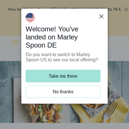
Neu bei Marley Spoon?
76 €
Bestelle jetzt und erhalte bis zu
Rabatt auf deine ersten fünf Boxen
.
Angebot einlösen
Welcome! You’ve
landed on Marley
Spoon DE
Do you want to switch to Marley
Spoon US to see our local offering?
Take me there
No thanks