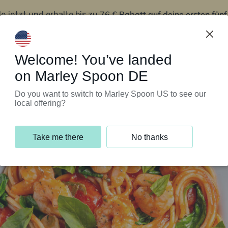
76 € Rabatt auf deine ersten fün
le jetzt und erhalte bis zu
iert’s
Kundenservice
Welcome! You’ve landed
on Marley Spoon DE
Do you want to switch to Marley Spoon US to see our
local offering?
Take me there
No thanks