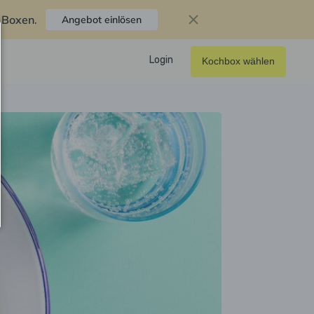
f Boxen
.
Angebot einlösen
Login
Kochbox wählen