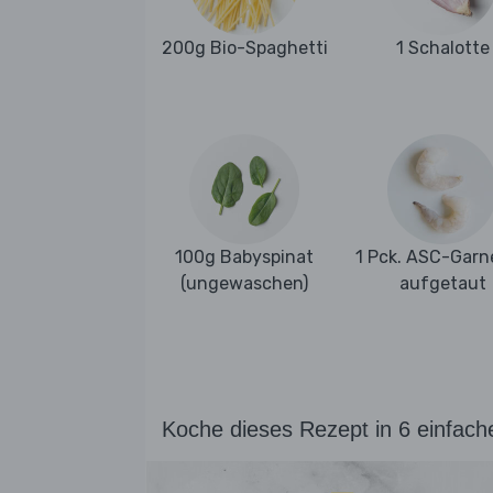
200g Bio-Spaghetti
1 Schalotte
100g Babyspinat
1 Pck. ASC-Garn
(ungewaschen)
aufgetaut
Koche dieses Rezept in 6 einfach