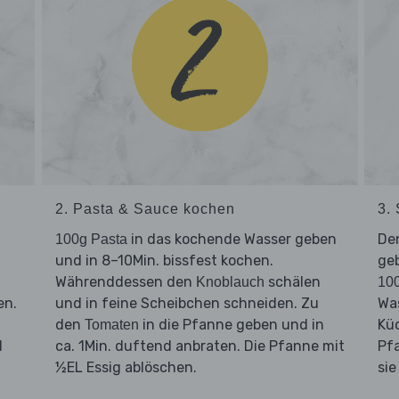
2. Pasta & Sauce kochen
3.
d
in das kochende Wasser geben
De
100g Pasta
und in 8–10Min. bissfest kochen.
geb
Währenddessen den
schälen
Knoblauch
10
en.
und in feine Scheibchen schneiden. Zu
Wa
den
in die Pfanne geben und in
Küc
Tomaten
d
ca. 1Min. duftend anbraten. Die Pfanne mit
Pfa
½EL Essig ablöschen.
sie