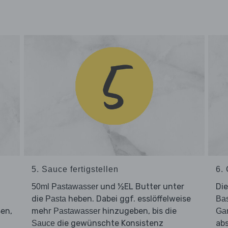
5. Sauce fertigstellen
6. 
und ½EL Butter unter
Di
50ml Pastawasser
die
heben. Dabei ggf. esslöffelweise
Pasta
Bas
ßen,
mehr
hinzugeben, bis die
Pastawasser
Ga
die gewünschte Konsistenz
abs
Sauce