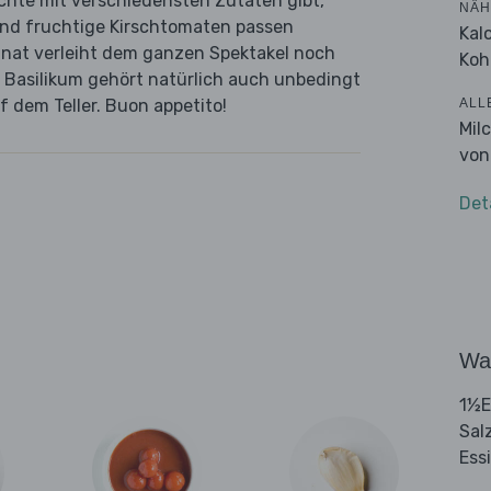
ichte mit verschiedensten Zutaten gibt,
NÄH
 und fruchtige Kirschtomaten passen
Kal
inat verleiht dem ganzen Spektakel noch
Koh
 Basilikum gehört natürlich auch unbedingt
ALL
f dem Teller. Buon appetito!
Mil
von
Det
Wa
1½E
Sal
Ess