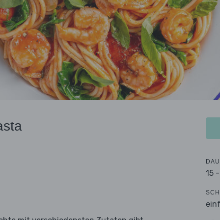
asta
DAU
15 
SCH
ein