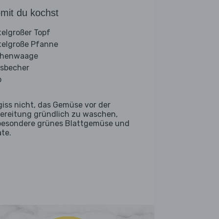
mit du kochst
telgroßer Topf
telgroße Pfanne
chenwaage
sbecher
b
giss nicht, das Gemüse vor der
ereitung gründlich zu waschen,
besondere grünes Blattgemüse und
ate.