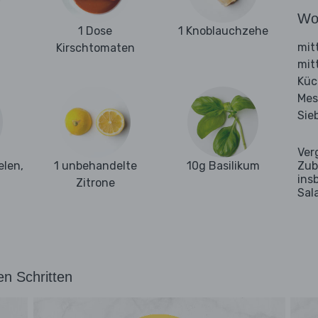
Wo
1 Dose
1 Knoblauchzehe
mit
Kirschtomaten
mit
Kü
Mes
Sie
Ver
elen,
1 unbehandelte
10g Basilikum
Zub
ins
Zitrone
Sal
en Schritten