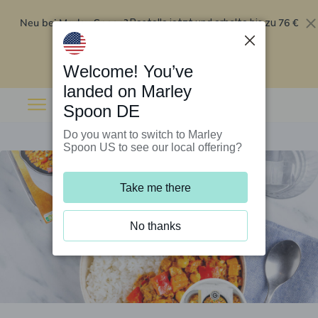
Neu bei Marley Spoon?
76 €
Bestelle jetzt und erhalte bis zu
Rabatt auf deine ersten fünf Boxen
.
Angebot einlösen
Welcome! You’ve
landed on Marley
Spoon DE
Do you want to switch to Marley
Spoon US to see our local offering?
Take me there
No thanks