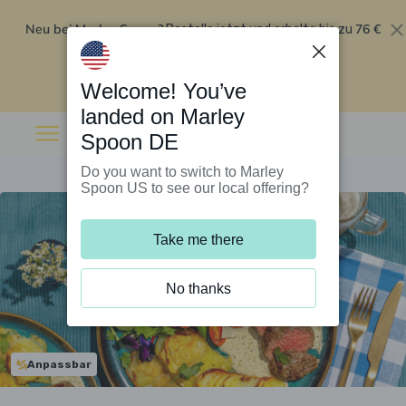
Neu bei Marley Spoon?
76 €
Bestelle jetzt und erhalte bis zu
Rabatt auf deine ersten fünf Boxen
.
Angebot einlösen
Welcome! You’ve
landed on Marley
Spoon DE
Do you want to switch to Marley
Spoon US to see our local offering?
Take me there
No thanks
Anpassbar