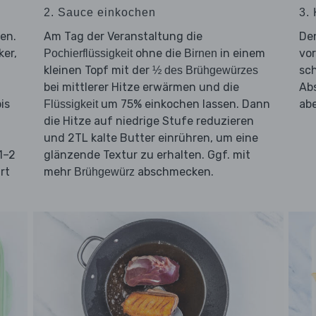
2. Sauce einkochen
3. 
en.
Am Tag der Veranstaltung die
De
ker,
ohne die
in einem
vor
Pochierflüssigkeit
Birnen
kleinen Topf mit der
sch
½ des Brühgewürzes
t
bei mittlerer Hitze erwärmen und die
Ab
is
um 75% einkochen lassen. Dann
ab
Flüssigkeit
die Hitze auf niedrige Stufe reduzieren
und 2TL kalte Butter einrühren, um eine
1–2
glänzende Textur zu erhalten. Ggf. mit
rt
mehr
abschmecken.
Brühgewürz