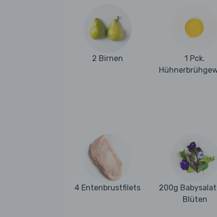
2 Birnen
1 Pck.
Hühnerbrühge
4 Entenbrustfilets
200g Babysalat
Blüten