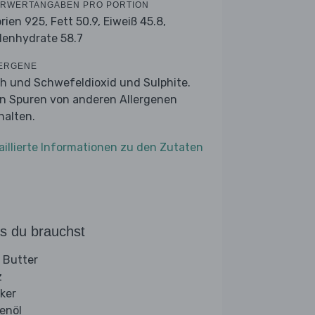
RWERTANGABEN PRO PORTION
orien 925,
Fett 50.9,
Eiweiß 45.8,
lenhydrate 58.7
ERGENE
ch und Schwefeldioxid und Sulphite.
n Spuren von anderen Allergenen
halten.
aillierte Informationen zu den Zutaten
s du brauchst
 Butter
z
ker
venöl