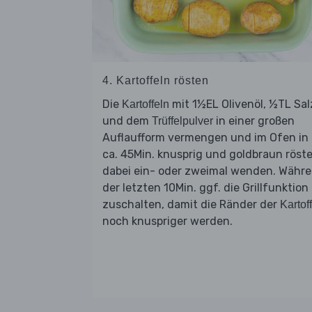
4. Kartoffeln rösten
Die
mit 1½EL Olivenöl, ½TL Sal
Kartoffeln
und dem
in einer großen
Trüffelpulver
Auflaufform vermengen und im Ofen in
ca. 45Min. knusprig und goldbraun röste
dabei ein- oder zweimal wenden. Währ
der letzten 10Min. ggf. die Grillfunktion
zuschalten, damit die Ränder der
Kartof
noch knuspriger werden.