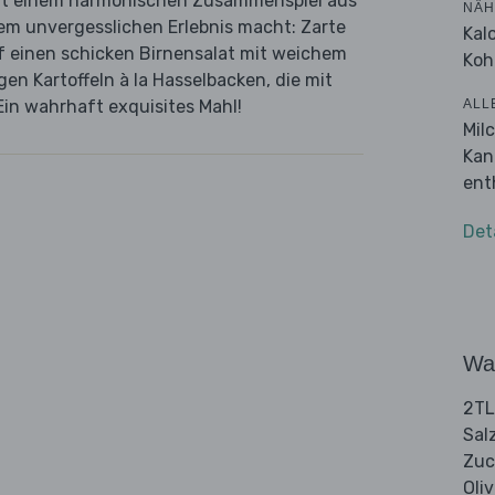
mit einem harmonischen Zusammenspiel aus
NÄH
em unvergesslichen Erlebnis macht: Zarte
Kal
uf einen schicken Birnensalat mit weichem
Koh
en Kartoffeln à la Hasselbacken, die mit
ALL
Ein wahrhaft exquisites Mahl!
Mil
Kan
ent
Det
Wa
2TL
Sal
Zuc
Oli