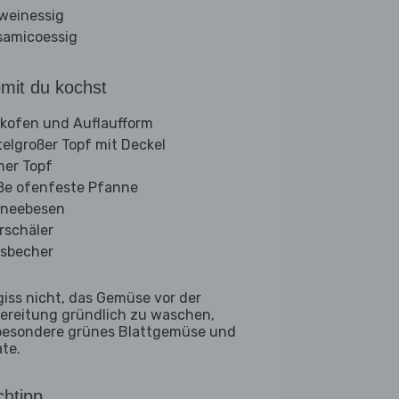
weinessig
samicoessig
mit du kochst
kofen und Auflaufform
telgroßer Topf mit Deckel
iner Topf
ße ofenfeste Pfanne
neebesen
rschäler
sbecher
giss nicht, das Gemüse vor der
ereitung gründlich zu waschen,
besondere grünes Blattgemüse und
ate.
htipp