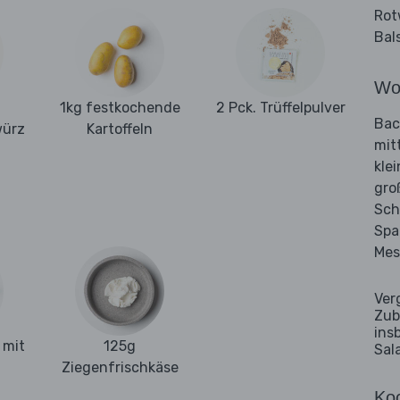
Rot
Bal
Wo
1kg festkochende
2 Pck. Trüffelpulver
Bac
würz
Kartoffeln
mit
kle
gro
Sch
Spa
Mes
Ver
Zub
ins
 mit
125g
Sal
Ziegenfrischkäse
Koc