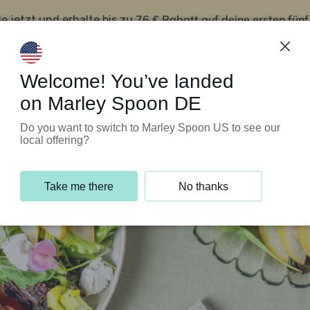
76 € Rabatt auf deine ersten fün
le jetzt und erhalte bis zu
iert’s
Kundenservice
Welcome! You’ve landed
on Marley Spoon DE
Do you want to switch to Marley Spoon US to see our
local offering?
Take me there
No thanks