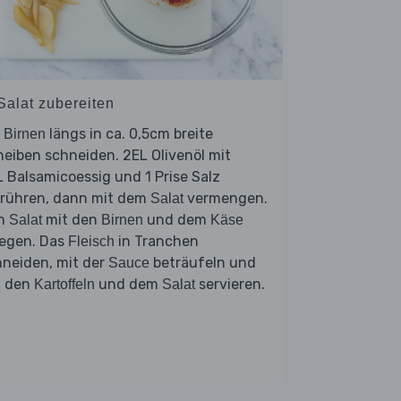
Salat zubereiten
e
längs in ca. 0,5cm breite
Birnen
eiben schneiden. 2EL Olivenöl mit
 Balsamicoessig und 1 Prise Salz
rrühren, dann mit dem
vermengen.
Salat
n
mit den
und dem
Salat
Birnen
Käse
legen. Das
in Tranchen
Fleisch
hneiden, mit der
beträufeln und
Sauce
t den
und dem
servieren.
Kartoffeln
Salat