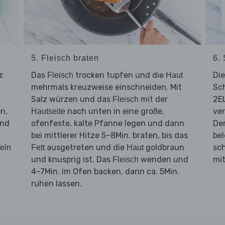
5. Fleisch braten
6. 
z
Das
trocken tupfen und die
Di
Fleisch
Haut
mehrmals kreuzweise einschneiden. Mit
Sch
Salz würzen und das
mit der
2EL
Fleisch
n,
nach unten in eine große,
ve
Hautseite
end
ofenfeste, kalte Pfanne legen und dann
De
bei mittlerer Hitze 5–8Min. braten, bis das
be
ausgetreten und die
goldbraun
sc
feln
Fett
Haut
und knusprig ist. Das
wenden und
mi
Fleisch
4–7Min. im Ofen backen, dann ca. 5Min.
ruhen lassen.