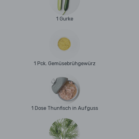
1 Gurke
1 Pck. Gemüsebrühgewürz
1 Dose Thunfisch in Aufguss