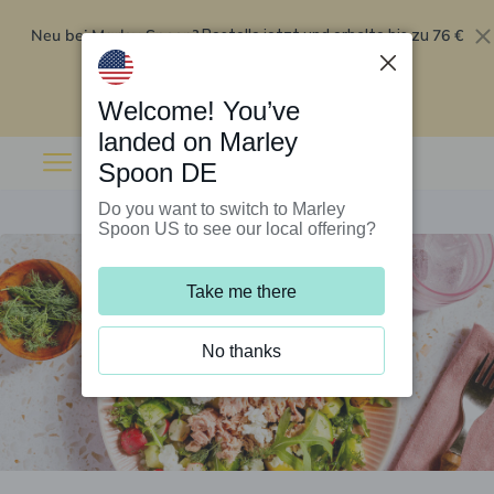
Neu bei Marley Spoon?
76 €
Bestelle jetzt und erhalte bis zu
Rabatt auf deine ersten fünf Boxen
.
Angebot einlösen
Welcome! You’ve
landed on Marley
Spoon DE
Do you want to switch to Marley
Spoon US to see our local offering?
Take me there
No thanks