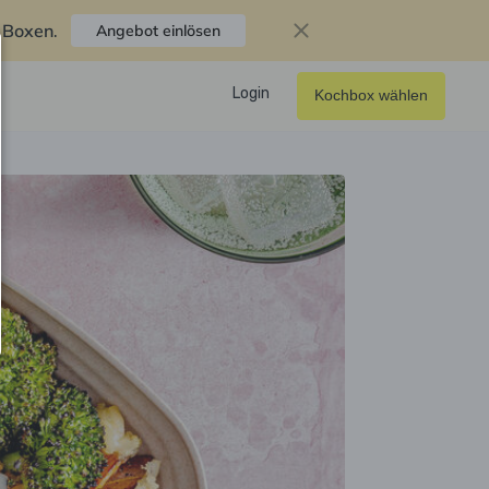
f Boxen
.
Angebot einlösen
Login
Kochbox wählen