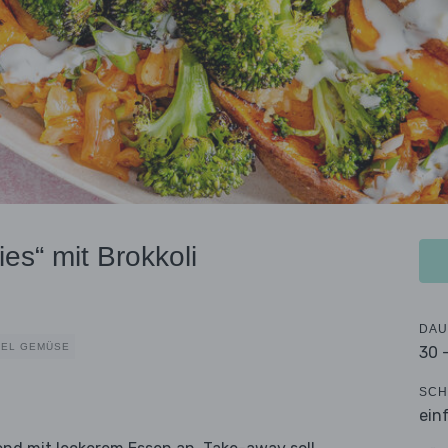
es“ mit Brokkoli
DAU
IEL GEMÜSE
30 
SCH
ein