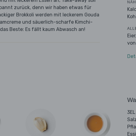
end mit leckerem Essen an, Take-away soll
NÄH
spannt zurück, denn wir haben etwas für
Kal
ackiger Brokkoli werden mit leckerem Gouda
Koh
samcreme und säuerlich-scharfe Kimchi-
ALL
 das Beste: Es fällt kaum Abwasch an!
Eie
von
Det
Wa
3EL
Sal
Pfl
Ess