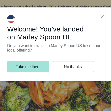
76 € Rabatt auf deine ersten fün
le jetzt und erhalte bis zu
iert’s
Kundenservice
Welcome! You’ve landed
on Marley Spoon DE
Do you want to switch to Marley Spoon US to see our
local offering?
Take me there
No thanks