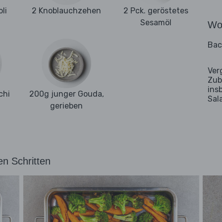
li
2 Knoblauchzehen
2 Pck. geröstetes
Sesamöl
Wo
Bac
Ver
Zub
ins
chi
200g junger Gouda,
Sal
gerieben
en Schritten