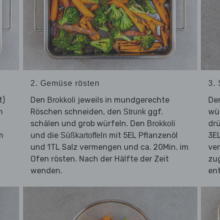
2. Gemüse rösten
3.
t)
Den
jeweils in mundgerechte
De
Brokkoli
n
Röschen schneiden, den
ggf.
wü
Strunk
schälen und grob würfeln. Den
dr
Brokkoli
m
und die
mit 5EL Pflanzenöl
3E
Süßkartoffeln
und 1TL Salz vermengen und ca. 20Min. im
ver
Ofen rösten. Nach der Hälfte der Zeit
zug
wenden.
ent