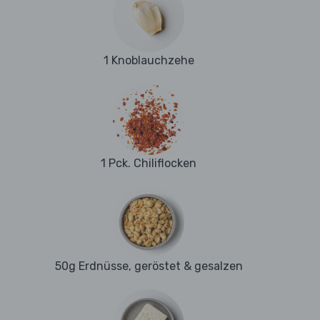
1 Knoblauchzehe
1 Pck. Chiliflocken
50g Erdnüsse, geröstet & gesalzen