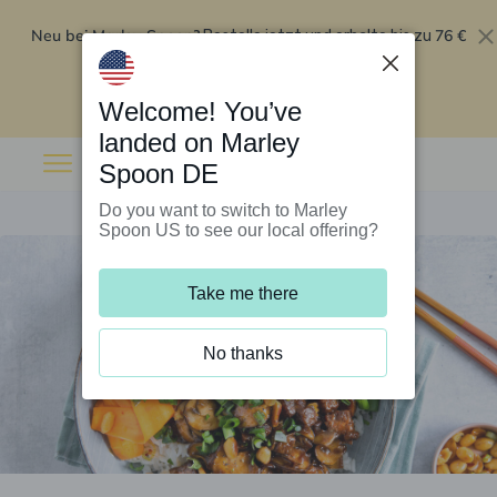
Neu bei Marley Spoon?
76 €
Bestelle jetzt und erhalte bis zu
Rabatt auf deine ersten fünf Boxen
.
Angebot einlösen
Welcome! You’ve
landed on Marley
Spoon DE
Do you want to switch to Marley
Spoon US to see our local offering?
Take me there
No thanks