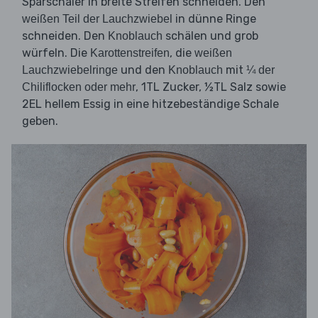
Sparschäler in breite Streifen schneiden. Den
in dünne Ringe
weißen Teil der Lauchzwiebel
schneiden. Den
schälen und grob
Knoblauch
würfeln. Die
, die
Karottenstreifen
weißen
und den
mit
Lauchzwiebelringe
Knoblauch
¼ der
, 1TL Zucker, ½TL Salz sowie
Chiliflocken oder mehr
2EL hellem Essig in eine hitzebeständige Schale
geben.