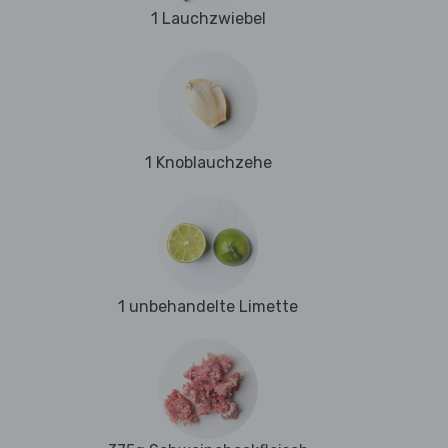
1 Lauchzwiebel
1 Knoblauchzehe
1 unbehandelte Limette