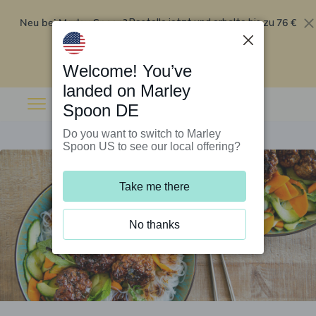
Neu bei Marley Spoon?
76 €
Bestelle jetzt und erhalte bis zu
Rabatt auf deine ersten fünf Boxen
.
Angebot einlösen
Welcome! You’ve
landed on Marley
Spoon DE
Do you want to switch to Marley
Spoon US to see our local offering?
Take me there
No thanks